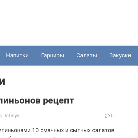
Напитки
Гарниры
Салаты
Закуски
и
пиньонов рецепт
р:
Vitalya
0
мпиньонами 10 смачных и сытных салатов