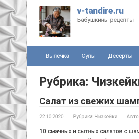
Перейти
v-tandire.ru
к
Бабушкины рецепты
контенту
Выпечка
Супы
Десерты
Рубрика: Чизкейк
Салат из свежих шам
22.10.2020
Рубрика:
Чизкейки
Авто
10 смачных и сытных салатов с ша