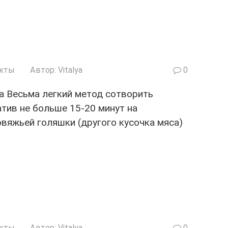
укты
Автор:
Vitalya
0
а Весьма легкий метод сотворить
тив не больше 15-20 минут на
говяжьей голяшки (другого кусочка мяса)
укты
Автор:
Vitalya
0