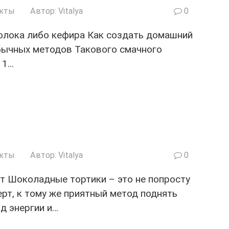
укты
Автор:
Vitalya
0
олока либо кефира Как создать домашний
обычных методов Такового смачного
11…
укты
Автор:
Vitalya
0
 Шоколадные тортики – это не попросту
рт, к тому же приятный метод поднять
яд энергии и…