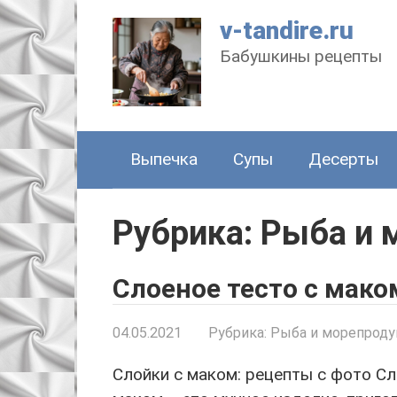
Перейти
v-tandire.ru
к
Бабушкины рецепты
контенту
Выпечка
Супы
Десерты
Рубрика: Рыба и
Cлоеное тесто с мако
04.05.2021
Рубрика:
Рыба и морепрод
Слойки с маком: рецепты с фото Сл