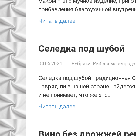
маком – это мучное изделие, пригот
прибавления благоуханной внутрен
Читать далее
Селедка под шубой
04.05.2021
Рубрика:
Рыба и морепрод
Селедка под шубой традиционная С
навряд ли в нашей стране найдется
и не понимает, что же это…
Читать далее
Вино без дрожжей ре