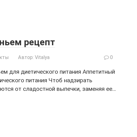
еньем рецепт
укты
Автор:
Vitalya
0
ьем для диетического питания Аппетитный
тического питания Чтоб надзирать
ются от сладостной выпечки, заменяя ее…