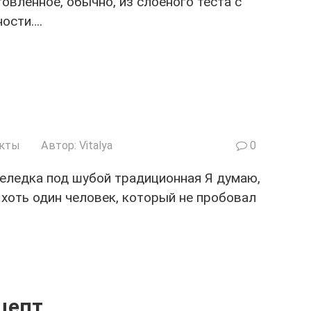
овленное, обычно, из слоеного теста с
ности….
укты
Автор:
Vitalya
0
еледка под шубой традиционная Я думаю,
 хоть один человек, который не пробовал
цепт