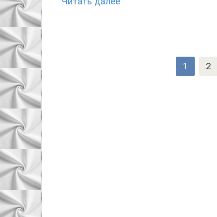
Читать далее
Навигация
1
2
по
записям