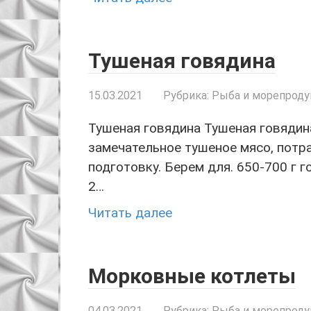
Тушеная говядина
15.03.2021
Рубрика:
Рыба и морепрод
Тушеная говядина Тушеная говядин
замечательное тушеное мясо, потра
подготовку. Берем для. 650-700 г 
2…
Читать далее
Морковные котлеты
04.03.2021
Рубрика:
Рыба и морепрод