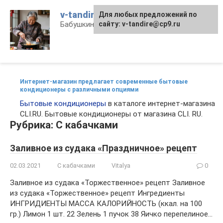
Перейти
v-tandire.ru
Для любых предложений по
к
Бабушкины рецепты
сайту: v-tandire@cp9.ru
контенту
Интернет-магазин предлагает современные бытовые
кондиционеры с различными опциями
Бытовые кондиционеры
в каталоге интернет-магазина
CLI.RU. Бытовые кондиционеры от магазина CLI. RU.
Рубрика: С кабачками
Заливное из судака «Праздничное» рецепт
02.03.2021
С кабачками
Vitalya
0
Заливное из судака «Торжественное» рецепт Заливное
из судака «Торжественное» рецепт Ингредиенты
ИНГРИДИЕНТЫ МАССА КАЛОРИЙНОСТЬ (ккал. на 100
гр.) Лимон 1 шт. 22 Зелень 1 пучок 38 Яичко перепелиное…