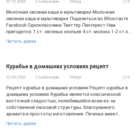
07.12.2020
С кабачками
Vitalya
0
Молочная овсяная каша в мультиварке Молочная
овсяная каша в мультиварке Поделиться во ВКонтакте
Facebook Одноклассники Твиттер Пинтерест Нам
пригодится: 1 ст. овсяных хлопьев 4 ст. молока 1-2 ст.л….
Читать далее
Курабье в домашних условиях рецепт
22.09.2020
С кабачками
Vitalya
0
Рецепт курабье в домашних условиях Рецепт курабье в
домашних условиях Курабье является классической
восточной сладостью, полюбившейся всем из-за
собственной ласковой структуры, благоуханного
аромата и простоты изготовления. Печенье имеет…
Читать далее